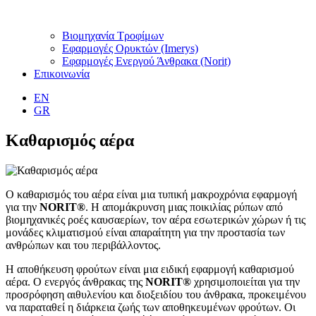
Βιομηχανία Τροφίμων
Εφαρμογές Ορυκτών (Imerys)
Εφαρμογές Ενεργού Άνθρακα (Norit)
Επικοινωνία
EN
GR
Καθαρισμός αέρα
Ο καθαρισμός του αέρα είναι μια τυπική μακροχρόνια εφαρμογή
για την
NORIT®
. Η απομάκρυνση μιας ποικιλίας ρύπων από
βιομηχανικές ροές καυσαερίων, τον αέρα εσωτερικών χώρων ή τις
μονάδες κλιματισμού είναι απαραίτητη για την προστασία των
ανθρώπων και του περιβάλλοντος.
Η αποθήκευση φρούτων είναι μια ειδική εφαρμογή καθαρισμού
αέρα. Ο ενεργός άνθρακας της
NORIT®
χρησιμοποιείται για την
προσρόφηση αιθυλενίου και διοξειδίου του άνθρακα, προκειμένου
να παραταθεί η διάρκεια ζωής των αποθηκευμένων φρούτων. Οι