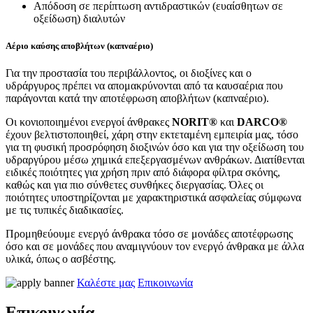
Απόδοση σε περίπτωση αντιδραστικών (ευαίσθητων σε
οξείδωση) διαλυτών
Αέριο καύσης αποβλήτων (καπναέριο)
Για την προστασία του περιβάλλοντος, οι διοξίνες και ο
υδράργυρος πρέπει να απομακρύνονται από τα καυσαέρια που
παράγονται κατά την αποτέφρωση αποβλήτων (καπναέριο).
Οι κονιοποιημένοι ενεργοί άνθρακες
NORIT®
και
DARCO®
έχουν βελτιστοποιηθεί, χάρη στην εκτεταμένη εμπειρία μας, τόσο
για τη φυσική προσρόφηση διοξινών όσο και για την οξείδωση του
υδραργύρου μέσω χημικά επεξεργασμένων ανθράκων. Διατίθενται
ειδικές ποιότητες για χρήση πριν από διάφορα φίλτρα σκόνης,
καθώς και για πιο σύνθετες συνθήκες διεργασίας. Όλες οι
ποιότητες υποστηρίζονται με χαρακτηριστικά ασφαλείας σύμφωνα
με τις τυπικές διαδικασίες.
Προμηθεύουμε ενεργό άνθρακα τόσο σε μονάδες αποτέφρωσης
όσο και σε μονάδες που αναμιγνύουν τον ενεργό άνθρακα με άλλα
υλικά, όπως ο ασβέστης.
Καλέστε μας
Επικοινωνία
Επικοινωνία