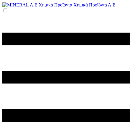
Χημικά Προϊόντα Α.Ε.