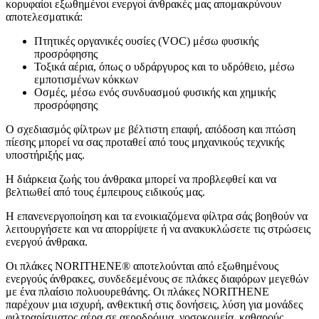
κορυφαίοι εξωθημένοι ενεργοί άνθρακές μας απομακρύνουν
αποτελεσματικά:
Πτητικές οργανικές ουσίες (VOC) μέσω φυσικής
προσρόφησης
Τοξικά αέρια, όπως ο υδράργυρος και το υδρόθειο, μέσω
εμποτισμένων κόκκων
Οσμές, μέσω ενός συνδυασμού φυσικής και χημικής
προσρόφησης
Ο σχεδιασμός φίλτρων με βέλτιστη επαφή, απόδοση και πτώση
πίεσης μπορεί να σας προταθεί από τους μηχανικούς τεχνικής
υποστήριξής μας.
Η διάρκεια ζωής του άνθρακα μπορεί να προβλεφθεί και να
βελτιωθεί από τους έμπειρους ειδικούς μας.
Η επανενεργοποίηση και τα ενοικιαζόμενα φίλτρα σάς βοηθούν να
λειτουργήσετε και να απορρίψετε ή να ανακυκλώσετε τις στρώσεις
ενεργού άνθρακα.
Οι πλάκες NORITHENE® αποτελούνται από εξωθημένους
ενεργούς άνθρακες, συνδεδεμένους σε πλάκες διαφόρων μεγεθών
με ένα πλαίσιο πολυουρεθάνης. Οι πλάκες NORITHENE
παρέχουν μια ισχυρή, ανθεκτική στις δονήσεις, λύση για μονάδες
φιλτραρίσματος αέρα σε αεροδρόμια, νοσοκομεία, καθαρούς