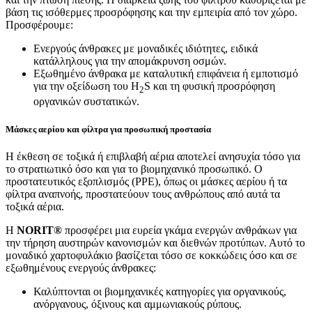
βάση τις ισόθερμες προσρόφησης και την εμπειρία από τον χώρο.
Προσφέρουμε:
Ενεργούς άνθρακες με μοναδικές ιδιότητες, ειδικά
κατάλληλους για την απομάκρυνση οσμών.
Εξωθημένο άνθρακα με καταλυτική επιφάνεια ή εμποτισμό
για την οξείδωση του H
S και τη φυσική προσρόφηση
2
οργανικών συστατικών.
Μάσκες αερίου και φίλτρα για προσωπική προστασία
Η έκθεση σε τοξικά ή επιβλαβή αέρια αποτελεί ανησυχία τόσο για
το στρατιωτικό όσο και για το βιομηχανικό προσωπικό. Ο
προστατευτικός εξοπλισμός (PPE), όπως οι μάσκες αερίου ή τα
φίλτρα αναπνοής, προστατεύουν τους ανθρώπους από αυτά τα
τοξικά αέρια.
Η
NORIT®
προσφέρει μια ευρεία γκάμα ενεργών ανθράκων για
την τήρηση αυστηρών κανονισμών και διεθνών προτύπων. Αυτό το
μοναδικό χαρτοφυλάκιο βασίζεται τόσο σε κοκκώδεις όσο και σε
εξωθημένους ενεργούς άνθρακες:
Καλύπτονται οι βιομηχανικές κατηγορίες για οργανικούς,
ανόργανους, όξινους και αμμωνιακούς ρύπους.