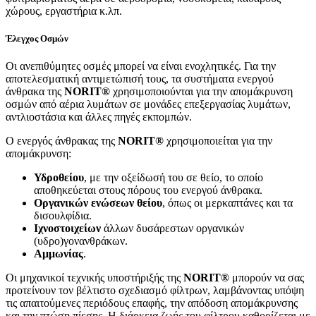
χώρους, εργαστήρια κ.λπ.
Έλεγχος Οσμών
Οι ανεπιθύμητες οσμές μπορεί να είναι ενοχλητικές. Για την
αποτελεσματική αντιμετώπισή τους, τα συστήματα ενεργού
άνθρακα της
NORIT®
χρησιμοποιούνται για την απομάκρυνση
οσμών από αέρια λυμάτων σε μονάδες επεξεργασίας λυμάτων,
αντλιοστάσια και άλλες πηγές εκπομπών.
Ο ενεργός άνθρακας της
NORIT®
χρησιμοποιείται για την
απομάκρυνση:
Υδροθείου
, με την οξείδωσή του σε θείο, το οποίο
αποθηκεύεται στους πόρους του ενεργού άνθρακα.
Οργανικών ενώσεων θείου
, όπως οι μερκαπτάνες και τα
δισουλφίδια.
Ιχνοστοιχείων
άλλων δυσάρεστων οργανικών
(υδρο)γονανθράκων.
Αμμωνίας
.
Οι μηχανικοί τεχνικής υποστήριξής της
NORIT®
μπορούν να σας
προτείνουν τον βέλτιστο σχεδιασμό φίλτρων, λαμβάνοντας υπόψη
τις απαιτούμενες περιόδους επαφής, την απόδοση απομάκρυνσης
και την πτώση πίεσης. Η διάρκεια ζωής του φίλτρου καθορίζεται με