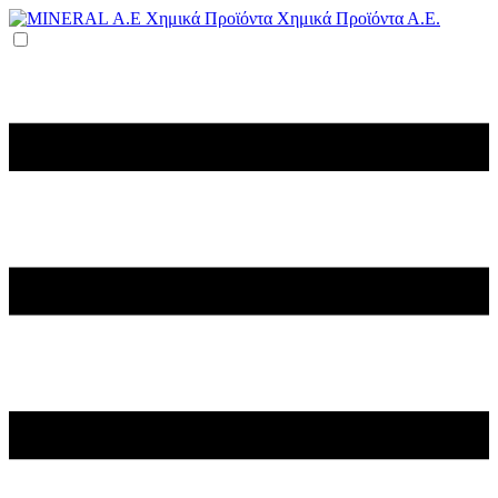
Χημικά Προϊόντα Α.Ε.