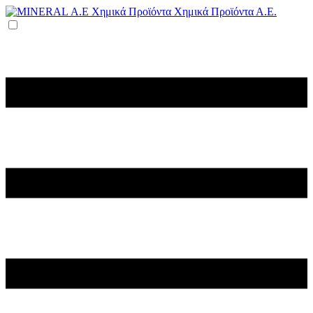
Χημικά Προϊόντα Α.Ε.