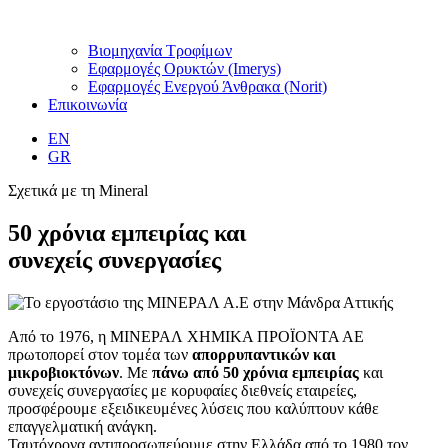
Βιομηχανία Τροφίμων
Εφαρμογές Ορυκτών (Imerys)
Εφαρμογές Ενεργού Άνθρακα (Norit)
Επικοινωνία
EN
GR
Σχετικά με τη Mineral
50 χρόνια εμπειρίας
και
συνεχείς συνεργασίες
Από το 1976, η ΜΙΝΕΡΑΛ ΧΗΜΙΚΑ ΠΡΟΪΟΝΤΑ ΑΕ
πρωτοπορεί στον τομέα των
απορρυπαντικών και
μικροβιοκτόνων
. Με
πάνω από 50 χρόνια εμπειρίας
και
συνεχείς συνεργασίες με κορυφαίες διεθνείς εταιρείες,
προσφέρουμε εξειδικευμένες λύσεις που καλύπτουν κάθε
επαγγελματική ανάγκη.
Ταυτόχρονα αντιπροσωπεύουμε στην Ελλάδα από το 1980 τον